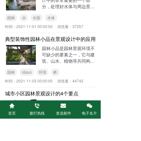
分，处理好水体与周边景物
的关系，使之具有灵活巧妙
园林
水
水面
水体
的特点，从而起到引人入胜
的作用。以下就怎么在园林
时间：
2021-11-01 00:00:00
浏览量：
37257
景观设计中营造水景景观做
一点简要的说明。1、水体
典型装饰性园林小品在景观设计中的应用
的动静设计
园林小品是园林景观环境不
可缺少的要素之一，它与建
筑、山水、植物等共同构筑
完整的园林景观，体现园林
园林
ldquo
环境
桥
环境的性格和品质。现代园
林小品包括的内容十分广
时间：
2021-11-03 00:00:00
浏览量：
44742
泛，现就几个典型的装饰性
园林小品探讨一下：1、廊
城市小区园林景观设计的4个要点
架通廊和花
我们在设计小区园林景观
时，除了观赏性外，还要考
首页
拨打热线
发送邮件
电子名片
虑众多因素，以确保小区建
筑与环境间的协调性，保证
景观
小区
环境
居民
人与自然的和协统一。以下
讨论城市小区园林景观设计
时间：
2021-11-06 00:00:00
浏览量：
40630
的4个要点。1、“人本观”的