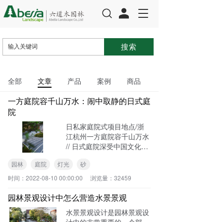
T
o
g
g
l
e
n
全部
文章
产品
案例
商品
a
v
一方庭院容千山万水：闹中取静的日式庭
i
院
g
a
日私家庭院式项目地点/浙
t
江杭州一方庭院容千山万水
i
// 日式庭院深受中国文化的
o
影响，可以说是中式庭院一
n
园林
庭院
灯光
砂
个精巧的微缩版本。是以一
方庭院山水，容千山万水之
时间：
2022-08-10 00:00:00
浏览量：
32459
景象。一草一木一石都是经
过刻意挑选
园林景观设计中怎么营造水景景观
水景景观设计是园林景观设
计中的非常重要的一个部