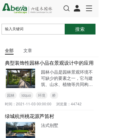
T
o
g
g
l
e
n
全部
文章
a
v
典型装饰性园林小品在景观设计中的应用
i
g
园林小品是园林景观环境不
a
可缺少的要素之一，它与建
t
筑、山水、植物等共同构筑
i
完整的园林景观，体现园林
o
园林
ldquo
环境
桥
环境的性格和品质。现代园
n
林小品包括的内容十分广
时间：
2021-11-03 00:00:00
浏览量：
44742
泛，现就几个典型的装饰性
园林小品探讨一下：1、廊
绿城杭州桃花源芦笛村
架通廊和花
法式别墅