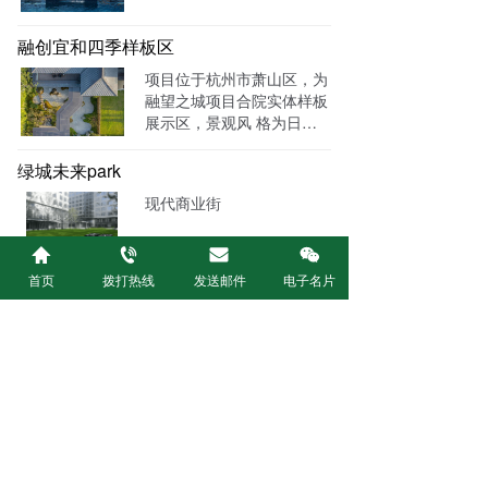
融创宜和四季样板区
项目位于杭州市萧山区，为
融望之城项目合院实体样板
展示区，景观风 格为日式
庭院风格，庭院面积约 200
㎡。
绿城未来park
现代商业街
首页
拨打热线
发送邮件
电子名片
绿城安吉悦榕庄酒店
安吉悦榕庄坐落在安吉灵峰
风景区内，四面环山，一面
面水。从国 道入口进入后
大大小小的湖泊水库，沿湖
而立的桃花林，层层叠叠的
融创杭州宜和园
茶园，散落隐蔽的粉墙黛瓦
选址南宋御花园旧址，位于
小院，良田美池桑竹，实乃
杭州市拱墅区，南望西湖，
桃源之所。