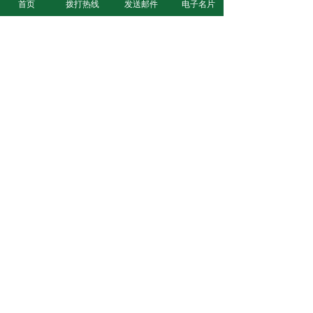
首页
拨打热线
发送邮件
电子名片
姓名：吴女士  
电话：
0571-86331740
17328850900
微信：
17328850900
邮箱：1064302070@qq.com
地址：杭州市余杭区中泰绿城桃花源浣溪村
12幢
联系方式