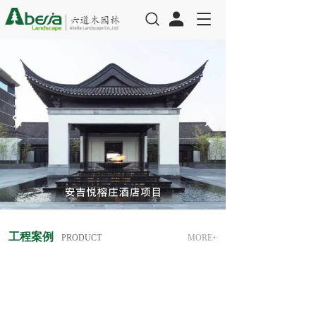
T
o
g
g
l
e
n
a
v
i
g
a
t
i
o
n
工程案例 
PRODUCT
MORE+